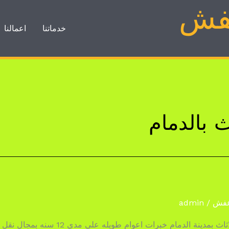
عفش
خدماتنا
اعمالنا
 بالدمام
عفش
/
admin
نقل العفش بالدمامشركة صن رايز لنقل الاثاث ب