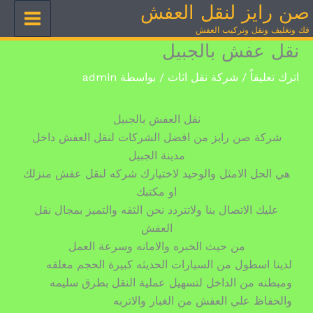
صن رايز لنقل العفش
خطي
لى
فك وتغليف ونقل وتركيب العفش
لمحتوى
نقل عفش بالجبيل
اترك تعليقاً
/
شركة نقل اثاث
/ بواسطة
admin
نقل العفش بالجبيل
شركة صن رايز من افضل الشركات لنقل العفش داخل
مدينة الجبيل
هي الحل الامثل والوحيد لاختيارك شركه لنقل عفش منزلك
او مكتبك
عليك الاتصال بنا ولاتتردد نحن الثقه والتميز بمجال نقل
العفش
من حيث الخبره والامانه وسرعة العمل
لدينا اسطول من السيارات الحديثه كبيرة الحجم مغلقه
ومبطنه من الداخل لتسهيل عملية النقل بطرق سليمه
والحفاظ علي العفش من الغبار والاتربه