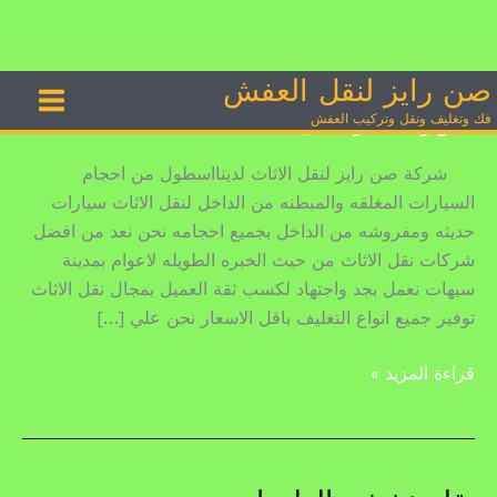
نقل عفش بسيهات
صن رايز لنقل العفش
خطي
نقل
لى
عفش
فك وتغليف ونقل وتركيب العفش
تعليق واحد
/
شركة نقل اثاث
/
admin
لمحتوى
بسيهات
شركة صن رايز لنقل الاثاث لدينااسطول من احجام
السيارات المغلقه والمبطنه من الداخل لنقل الاثاث سيارات
حديثه ومفروشه من الداخل بجميع احجامه نحن نعد من افضل
شركات نقل الاثاث من حيث الخبره الطويله لاعوام بمدينة
سيهات نعمل بجد واجتهاد لكسب ثقة العميل بمجال نقل الاثاث
توفير جميع انواع التغليف باقل الاسعار نحن علي […]
قراءة المزيد »
نقل